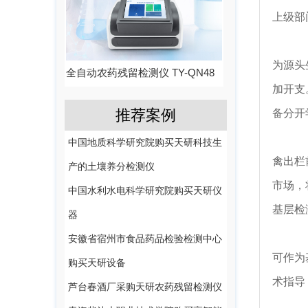
上级部
从
为源头
全自动农药残留检测仪 TY-QN48
加开支
推荐案例
备分开
在
中国地质科学研究院购买天研科技生
禽出栏
产的土壤养分检测仪
市场，
中国水利水电科学研究院购买天研仪
基层检
器
设
安徽省宿州市食品药品检验检测中心
可作为
购买天研设备
术指导
芦台春酒厂采购天研农药残留检测仪
在