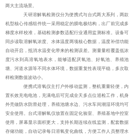
两大主流场景。
天研溶解氧检测仪分为便携式与台式两大系列，两款
机型核心传感组件统一采用稳定的膜电极结构，出厂前完成多
梯度水样校准，基础检测参数适配行业通用监测标准。设备可
同步读取溶解氧浓度、水体温度两项核心数据，温度补偿功能
自动开启，抵消水温变化带来的检测误差。测量量程覆盖低浓
度污水到高溶氧地表水，能够适配厌氧池、好氧池、养殖池
塘、河道水源等不同水体环境，数据重复性表现平稳，多次取
样检测数值波动小。
便携式溶氧仪主打户外移动监测，整机重量轻便，内
置长效充电电池，充满电后可完成全天多点位巡检工作，机身
外壳做防水防滑处理，养殖池塘水边、污水车间潮湿环境均可
安全使用。台式溶解氧仪放置在固定化验室、养殖基地中控室
使用，屏幕显示面积更大，支持长期连续在线监测，配套数据
存储功能，自动记录每日溶氧变化曲线，方便工作人员整理水