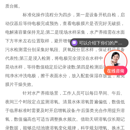
质台账。
标准化操作流程分为四步，第一是设备开机自检，启
动仪器后等待电极完成预热，查看电极膜片是否完好无破损，
电解液容量保持充足;第二是现场水样采集，水产养殖需在水面
下方半米左右位置取样，避开增氧机出水口局部高溶氧区域，
可以介绍下你们的产品么
污水检测需分别采集好氧段、厌氧段分层水样，保证样品具备
代表性;第三是浸入检测，将电极完全浸没在水样中，缓慢匀速
晃动水样，等待数值稳定后记录读数;第四是检测后养护，使用
纯净水冲洗电极，擦干表面水分，放入配套保湿存放盒，避免
膜片干燥失效。
针对水产养殖场景，工作人员可以每日早间、午后、
夜间三个时段定点监测溶氧。清晨水体溶氧普遍偏低，数值低
于临界标准时需要及时开启增氧设备;午后藻类光合作用提升溶
氧，数值偏高也可适当调整换水频次。借助天研溶氧仪长期记
录数据，能够总结池塘溶氧变化规律，科学规划增氧、换水工