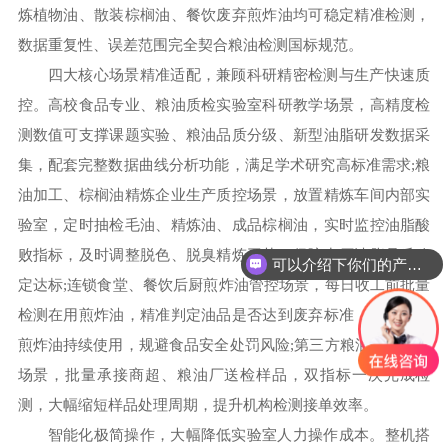
炼植物油、散装棕榈油、餐饮废弃煎炸油均可稳定精准检测，
数据重复性、误差范围完全契合粮油检测国标规范。
四大核心场景精准适配，兼顾科研精密检测与生产快速质
控。高校食品专业、粮油质检实验室科研教学场景，高精度检
测数值可支撑课题实验、粮油品质分级、新型油脂研发数据采
集，配套完整数据曲线分析功能，满足学术研究高标准需求;粮
油加工、棕榈油精炼企业生产质控场景，放置精炼车间内部实
验室，定时抽检毛油、精炼油、成品棕榈油，实时监控油脂酸
败指标，及时调整脱色、脱臭精炼工艺，保障出厂油脂品质稳
可以介绍下你们的产品么
定达标;连锁食堂、餐饮后厨煎炸油管控场景，每日收工前批量
检测在用煎炸油，精准判定油品是否达到废弃标准，杜绝变质
煎炸油持续使用，规避食品安全处罚风险;第三方粮油检测机构
场景，批量承接商超、粮油厂送检样品，双指标一次完成检
测，大幅缩短样品处理周期，提升机构检测接单效率。
智能化极简操作，大幅降低实验室人力操作成本。整机搭