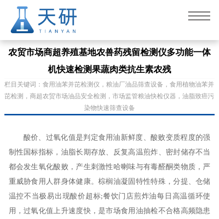
农贸市场商超养殖基地农兽药残留检测仪多功能一体
机快速检测果蔬肉类抗生素农残
栏目关键词：食用油苯并芘检测仪，粮油厂油品筛查设备，食用植物油苯并
芘检测，商超农贸市场油品安全检测，市场监管粮油快检仪器，油脂致癌污
染物快速筛查设备
酸价、过氧化值是判定食用油新鲜度、酸败变质程度的强
制性国标指标，油脂长期存放、反复高温煎炸、密封储存不当
都会发生氧化酸败，产生刺激性哈喇味与有毒醛酮类物质，严
重威胁食用人群身体健康。棕榈油凝固特性特殊，分提、仓储
温控不当极易出现酸价超标;餐饮门店煎炸油每日高温循环使
用，过氧化值上升速度快，是市场食用油抽检不合格高频隐患