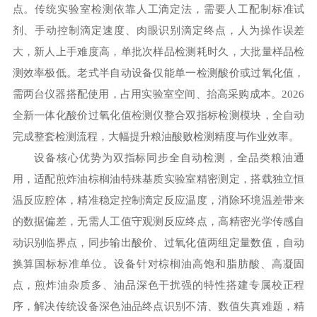
点。传统实验室检测依靠人工滴定法，需要人工配制标准试
剂、手动控制滴定速度、肉眼识别滴定终点，人为操作误差
大，新人上手难度高，单批次样品检测耗时久，大批量样品检
测效率极低。老式半自动设备仅能单一检测酸价或过氧化值，
需两台仪器搭配使用，占用实验室空间、抬高采购成本。2026
全新一体化酸价过氧化值检测仪整合双指标检测模块，全自动
完成整套检测流程，大幅提升粮油酸败检测精度与作业效率。
设备核心优势为双指标同步全自动检测，全品类粮油通
用，适配煎炸油棕榈油特殊基质实验室精密测定，搭载独立恒
温反应腔体，精准稳定控制滴定反应温度，消除环境温差带来
的数据偏差，无需人工值守观测反应终点，高精密光学传感自
动识别临界点，同步输出酸价、过氧化值两组定量数值，自动
换算国标标准单位。设备针对棕榈油高饱和脂肪酸、高凝固
点，煎炸油杂质多、油品深色干扰强的特性搭建专属校正程
序，解决传统设备深色油品终点识别不清、数值失真难题，精