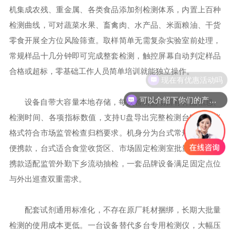
机集成农残、重金属、各类食品添加剂检测体系，内置上百种
检测曲线，可对蔬菜水果、畜禽肉、水产品、米面粮油、干货
零食开展全方位风险筛查。取样简单无需复杂实验室前处理，
常规样品十几分钟即可完成整套检测，触控屏幕自动判定样品
合格或超标，零基础工作人员简单培训就能独立操作。
现在有优惠活动吗
可以介绍下你们的产品么
设备自带大容量本地存储，每次检测自动留存样品信息、
检测时间、各项指标数值，支持U盘导出完整检测台账，台账
格式符合市场监管检查归档要求。机身分为台式常规款与手提
便携款，台式适合食堂收货区、市场固定检测室批量筛查，便
携款适配监管外勤下乡流动抽检，一套品牌设备满足固定点位
与外出巡查双重需求。
配套试剂通用标准化，不存在原厂耗材捆绑，长期大批量
检测的使用成本更低。一台设备替代多台专用检测仪，大幅压