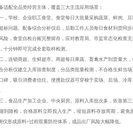
备适配全品类经营主体，覆盖三大主流应用场景：
一，学校、企业职工食堂。食堂每日大批量采购蔬菜、鲜肉、豆
超标问题。配备综合分析仪后，后勤工作人员每日食材到货同步
风险，食堂自检台账完整留存，应对教育局、市监常态化检查无
，十分钟即可完成全套取样检测。
二，连锁商超、生鲜超市。商超每日果蔬、畜禽水产到货量大，
合分析仪建立入库筛查制度，分品类批量检测，不合格生鲜当场
口碑，吸引消费者信任。便携款仪器可穿梭于卖场、后场、冷库
。
三，食品生产加工企业、中央厨房。原料入库批次多，依靠第三
随到随检，合格原料立即投入生产，缩短原料存放周期，避免
检测仪形成原料+过程双重防控体系，成品出厂风险大幅降低。