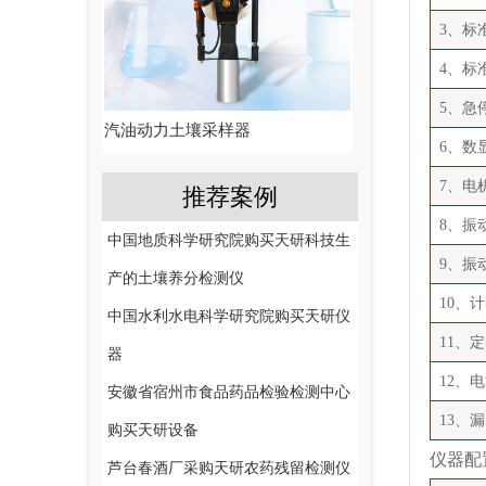
3、标
4、标
5、急
汽油动力土壤采样器
6、数
7、电机
推荐案例
8、振
中国地质科学研究院购买天研科技生
9、振
产的土壤养分检测仪
10、
中国水利水电科学研究院购买天研仪
11、定
器
12、电
安徽省宿州市食品药品检验检测中心
13、
购买天研设备
仪器配
芦台春酒厂采购天研农药残留检测仪