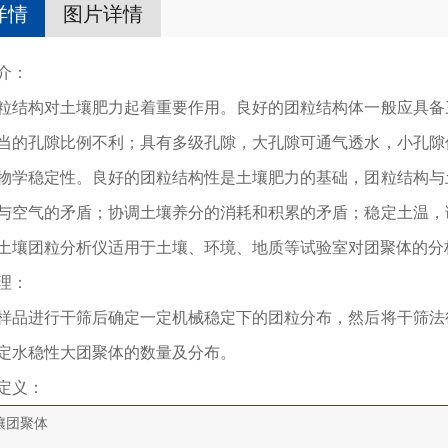
详情
图片详情
介：
粒结构对土壤肥力起着重要作用。良好的团粒结构体一般应具备
当的孔隙比例不利；具有多级孔隙，大孔隙可通气透水，小孔隙
物学稳定性。良好的团粒结构性是土壤肥力的基础，团粒结构与
与空气的矛盾；协调土壤养分的消耗和积累的矛盾；稳定土温，
土壤团粒分析仪适用于土壤、环境、地质等试验室对团聚体的分
理：
样品进行干筛后确定一定机械稳定下的团粒分布，然后将干筛法
定水稳性大团聚体的数量及分布。
定义：
壤团聚体