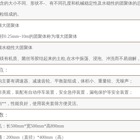
含的大小不同、形状不-、有不同孔度和机械稳定性及水稳性的团聚体的
粒组成的。
壤大团聚体
径0.25mm~10m的团聚体称为壤大团聚体
壤水稳性大团聚体
镁有机质、菌丝等胶结起来的土粒,在水中振荡、浸泡、冲洗而不易崩解
点：
构主要有调速器、减速齿轮、平衡架组成，体积小、重量轻、无噪声；
形美观，装配有自动停车装置，安全急停装置，漏电保护等安全装置；
构**，性能良好，使用装夹套筛方便灵活。
数：
：长500mm*宽500mm*高890mm
桶：200mm（直径）*400mm（高）