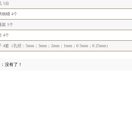
 1台
锈钢桶 4个
荡架 1个
 4个
 4套（孔径：5mm；3mm；2mm；1mm；0.5mm；0.25mm）
篇：没有了！