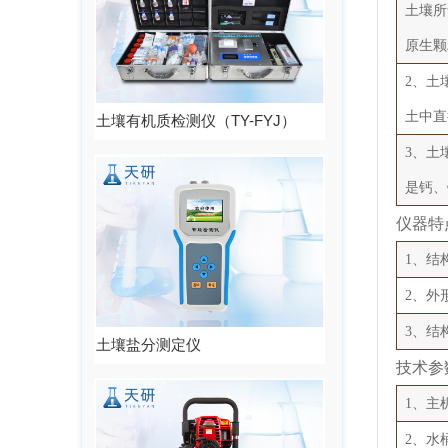
土壤所
原生颗
2、土
土中直
土壤有机质检测仪（TY-FYJ）
3、土
是钙、
仪器特
1、结
2、外
3、结
土壤盐分测定仪
技术参
1、主机
2、水