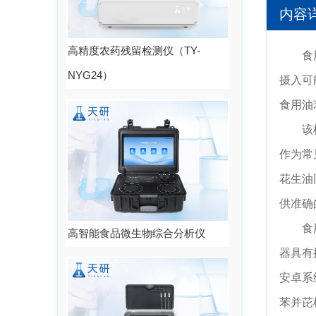
内容
高精度农药残留检测仪（TY-
食用油
NYG24）
摄入可
食用油
该检测
作为常
花生油
供准确
食用油
高智能食品微生物综合分析仪
器具有
安卓系
苯并芘