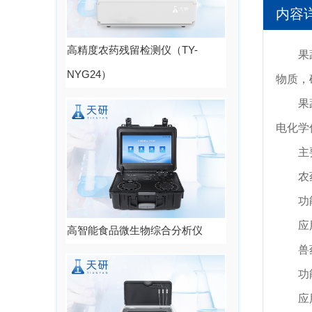
内容
高精度农药残留检测仪（TY-
果蔬肉
NYG24）
物质，
果蔬肉
电化学
主要
农药
功能：
应用：
高智能食品微生物综合分析仪
兽药
功能：
应用：