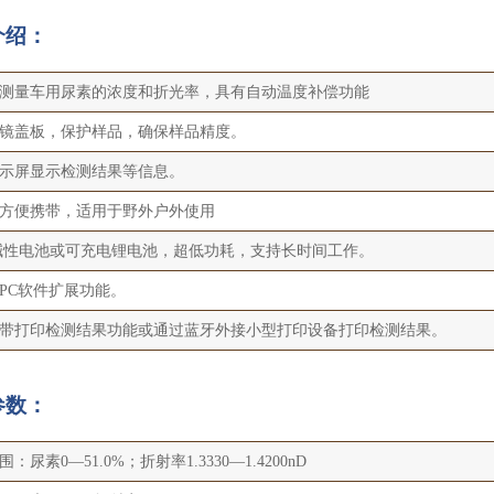
介绍：
测量车用尿素的浓度和折光率，具有自动温度补偿功能
镜盖板，保护样品，确保样品精度。
示屏显示检测结果等信息。
方便携带，适用于野外户外使用
碱性电池或可充电锂电池，超低功耗，支持长时间工作。
PC软件扩展功能。
带打印检测结果功能或通过蓝牙外接小型打印设备打印检测结果。
参数：
：尿素0―51.0%；折射率1.3330―1.4200nD