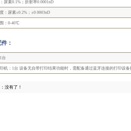
尿素0.1%；折射率0.0001nD
：尿素±0.2%；±0.0003nD
围：0-40℃
配件：
1台
印机：1台 设备无自带打印结果功能时，需配备通过蓝牙连接的打印设备
篇：没有了！