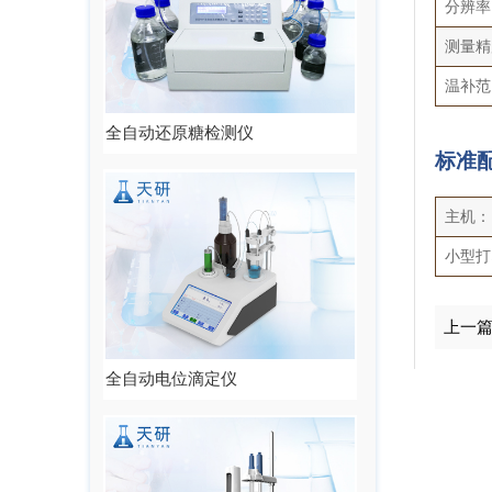
分辨率：
测量精度
温补范
全自动还原糖检测仪
标准
主机：
小型打
上一
全自动电位滴定仪