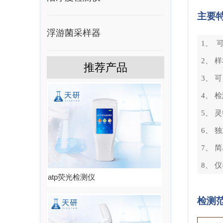
主要
浮游菌采样器
1、 
2、 
推荐产品
3、 
4、 
5、 
6、 
7、 
8、 
atp荧光检测仪
检测