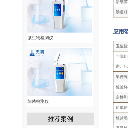
活细菌总
肠道杆
应用
微生物检测仪
卫生控
与我们
房、化
集传统
检验样
定性和
细菌检测仪
简单便
推荐案例
检验迅