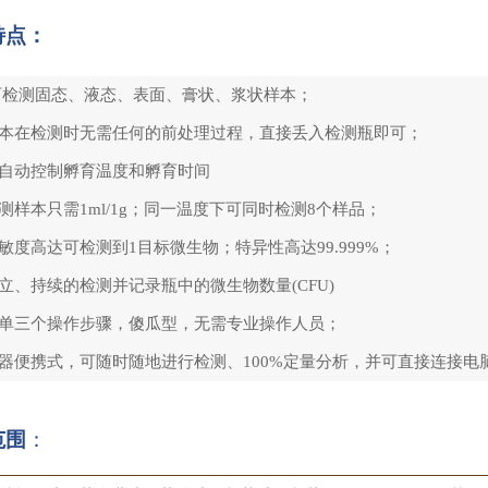
特点：
可检测固态、液态、表面、膏状、浆状样本；
样本在检测时无需任何的前处理过程，直接丢入检测瓶即可；
可自动控制孵育温度和孵育时间
检测样本只需1ml/1g；同一温度下可同时检测8个样品；
灵敏度高达可检测到1目标微生物；特异性高达99.999%；
独立、持续的检测并记录瓶中的微生物数量(CFU)
简单三个操作步骤，傻瓜型，无需专业操作人员；
仪器便携式，可随时随地进行检测、100%定量分析，并可直接连接
范围
：