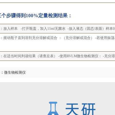
三个步骤得到100%定量检测结果：
：放入样本 -打开瓶盖，加入11ml无菌水 -放入液态（固态/表面）样本0.1~1.
：摇动瓶子直到溶剂充分溶解或混合 ：（充分溶解或混合） -若使用振荡器
：在适当时间判读结果（请查左表） -使用RVLM微生物检测仪： -充分溶
篇：
微生物检测仪