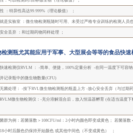
性：可以检测到1目标微生物（理论极值）；
性 ：特异性高达99.999%（理论极值） ；
就是实验室 ：微生物检测瓶随时可用、未受过严格专业训练的检测人员也
安全丢弃 ：和过期药物同样处理 ；
物检测瓶尤其能应用于军事、大型展会等等的食品快速
快速检测仪RVLM ： -简单、便捷，100%定量分析 -在同一温度下可容
并记录瓶中的微生物数量(CFU)
无菌处理： -按下RVL微生物检测瓶的瓶盖上方 -放心安全丢弃（与过期
RVLM微生物检测仪：-充分溶解混合后，放入恒温器孵育 (在适当温度
菌群为例：若菌落数＞108CFU/ml：2小时内颜色即变成黄色； 若菌落数＜
18小时后颜色仍保持开始颜色 或其他中间色（不变成黄色） ；