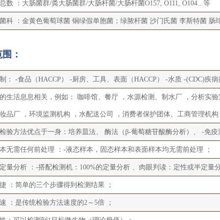
数 ：大肠菌群/粪大肠菌群/大肠杆菌/大肠杆菌O157, O111, O104...等
菌科 ：金黄色葡萄球菌 铜绿假单胞菌；绿脓杆菌 沙门氏菌 李斯特菌 肠
范围：
制： -食品（HACCP） -厨房、工具、表面（HACCP） -水质 -(CDC)
的生活息息相关，例如： 咖啡馆、餐厅 ，水源检测、制水厂 ，分析实验室
妆品厂 ，环境监测机构 ，水配送公司 ，消费者保护团体、工商管理机构
检验方法优点于一身：培养皿法、 酶法（β-葡萄糖苷酸酶分析）、 -免
本无需任何前处理 ：-液态样本，固态样本和表面样本均无需前处理 ；
定量分析 ：-搭配检测机：100%的定量分析 、肉眼判读：定性或半定量分
捷 ：简单的三个步骤得到检测结果 ；
速 ：是传统检验方法速度的2～5倍 ；