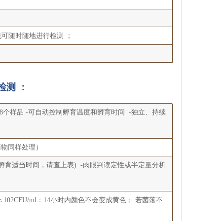
可随时随地进行检测 ；
检测 ：
纳8个样品 -可自动控制孵育温度和孵育时间 -独立、持续
药物同样处理）
下孵育适当时间，请查上表) -肉眼判读定性或半定量分析
102CFU/ml：14小时内颜色不会变成黄色； 若菌落不