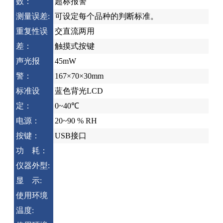
数：
超标报警
测量误差:
可设定每个品种的判断标准。
重复性误
交直流两用
差：
触摸式按键
声光报
45mW
警：
167×70×30mm
标准设
蓝色背光LCD
定：
0~40℃
电源：
20~90 % RH
按键：
USB接口
功 耗：
仪器外型:
显 示:
使用环境
温度: