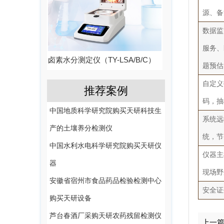
源、备
数据监
服务、
卤素水分测定仪（TY-LSA/B/C）
题预估
自定义
推荐案例
码，抽
中国地质科学研究院购买天研科技生
系统远
产的土壤养分检测仪
统，节
中国水利水电科学研究院购买天研仪
仪器主
器
现场野
安徽省宿州市食品药品检验检测中心
安全证
购买天研设备
芦台春酒厂采购天研农药残留检测仪
上一