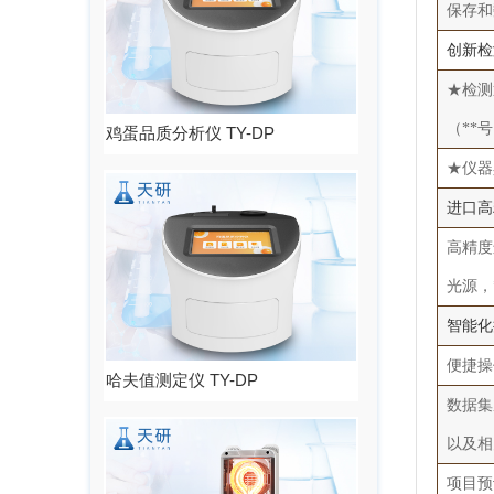
保存和
创新检
★检测
（**号：
鸡蛋品质分析仪 TY-DP
★仪器
进口高
高精度
光源，
智能化
便捷操
哈夫值测定仪 TY-DP
数据集
以及相
项目预