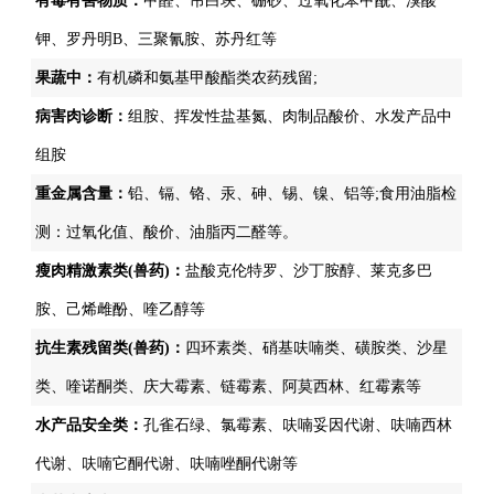
有毒有害物质：
甲醛、吊白块、硼砂、过氧化苯甲酰、溴酸
钾、罗丹明B、三聚氰胺、苏丹红等
果蔬中：
有机磷和氨基甲酸酯类农药残留;
病害肉诊断：
组胺、挥发性盐基氮、肉制品酸价、水发产品中
组胺
重金属含量：
铅、镉、铬、汞、砷、锡、镍、铝等;食用油脂检
测：过氧化值、酸价、油脂丙二醛等。
瘦肉精激素类(兽药)：
盐酸克伦特罗、沙丁胺醇、莱克多巴
胺、己烯雌酚、喹乙醇等
抗生素残留类(兽药)：
四环素类、硝基呋喃类、磺胺类、沙星
类、喹诺酮类、庆大霉素、链霉素、阿莫西林、红霉素等
水产品安全类：
孔雀石绿、氯霉素、呋喃妥因代谢、呋喃西林
代谢、呋喃它酮代谢、呋喃唑酮代谢等