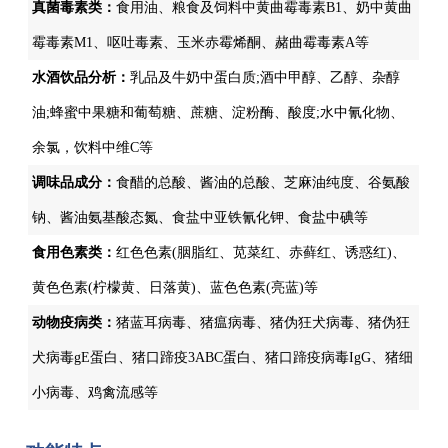
真菌毒素类：
食用油、粮食及饲料中黄曲霉毒素B1、奶中黄曲
霉毒素M1、呕吐毒素、玉米赤霉烯酮、赭曲霉毒素A等
水酒饮品分析：
乳品及牛奶中蛋白质;酒中甲醇、乙醇、杂醇
油;蜂蜜中果糖和葡萄糖、蔗糖、淀粉酶、酸度;水中氰化物、
余氯，饮料中维C等
调味品成分：
食醋的总酸、酱油的总酸、芝麻油纯度、谷氨酸
钠、酱油氨基酸态氮、食盐中亚铁氰化钾、食盐中碘等
食用色素类：
红色色素(胭脂红、苋菜红、赤藓红、诱惑红)、
黄色色素(柠檬黄、日落黄)、蓝色色素(亮蓝)等
动物疫病类：
猪蓝耳病毒、猪瘟病毒、猪伪狂犬病毒、猪伪狂
犬病毒gE蛋白、猪口蹄疫3ABC蛋白、猪口蹄疫病毒IgG、猪细
小病毒、鸡禽流感等