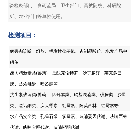
验检疫部门、食药监局、卫生部门、高教院校、科研院
所、农业部门等单位使用。
检测项目：
病害肉诊断：组胺、挥发性盐基氮、肉制品酸价、水发产品中
组胺
瘦肉精激素类(兽药)：盐酸克伦特罗、沙丁胺醇、莱克多巴
胺、己烯雌酚、喹乙醇等
抗生素残留类(兽药)：四环素类、硝基呋喃类、磺胺类、沙星
类、喹诺酮类、庆大霉素、链霉素、阿莫西林、红霉素等
水产品安全类：孔雀石绿、氯霉素、呋喃妥因代谢、呋喃西林
代谢、呋喃它酮代谢、呋喃唑酮代谢