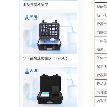
禽类疫病检测仪
智能化
新一代
仪器带
与数据
一体化
结果。
水产品快速检测仪（TY-SC）
胶体金
仪器内
仪器具
样品处
高灵敏
内置强