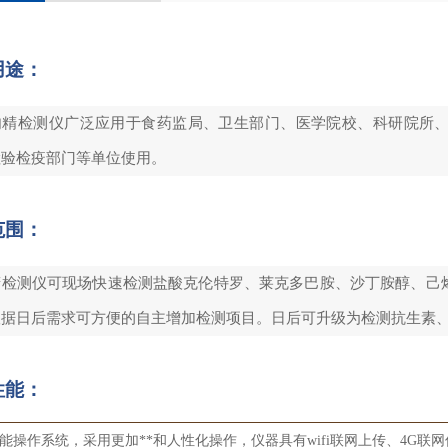
用途：
肉精检测仪广泛应用于食药监局、卫生部门、医学院校、科研院所
检验检疫部门等单位使用。
范围：
精检测仪可现场快速检测盐酸克伦特罗、莱克多巴胺、沙丁胺醇、己
根据日后需求可方便的自主增加检测项目。日后可升级为检测抗生素
性能：
能操作系统，采用更加**和人性化操作，仪器具有wifi联网上传、4G联